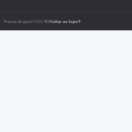
Precisa de apoio? CVV 188
Voltar ao topo
↑