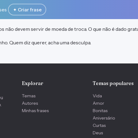
ses
✦ Criar frase
s não devem servir de moeda de troca. O que não é dado gratui
ho. Quem diz querer, acha uma desculpa.
Explorar
Temas populares
Temas
Vida
eu
Autores
Amor
.
Minhas frases
Bonitas
Aniversário
Curtas
Deus