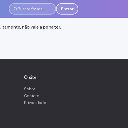
Entrar
Buscar frases
tamente, não vale a pena ter.
O site
Sobre
Contato
Privacidade