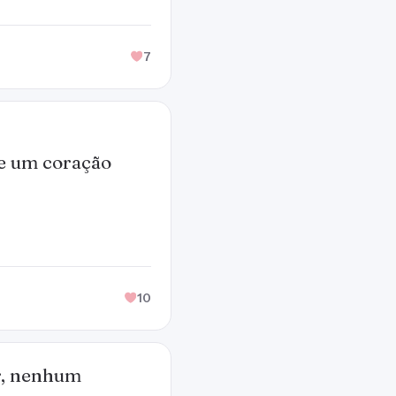
7
de um coração
10
er, nenhum