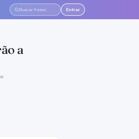
Entrar
Buscar frases
rão a
do