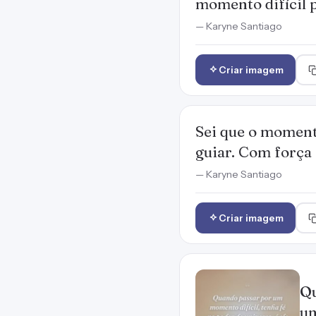
momento difícil p
— Karyne Santiago
Criar imagem
Sei que o momento
guiar. Com força 
— Karyne Santiago
Criar imagem
Qu
un