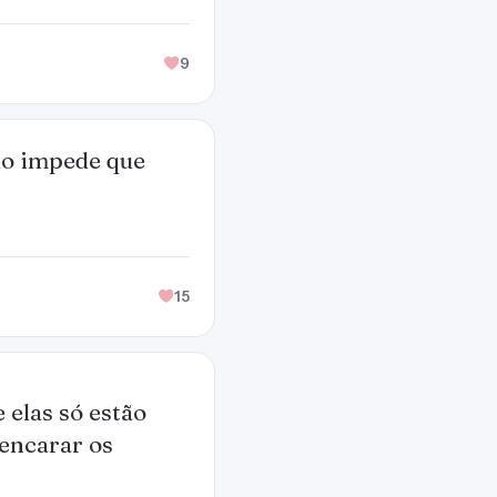
9
do impede que
15
 elas só estão
encarar os