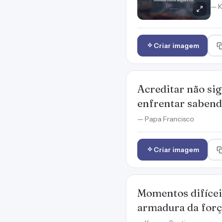
— K
Criar imagem
Acreditar não sig
enfrentar sabend
— Papa Francisco
Criar imagem
Momentos difícei
armadura da força