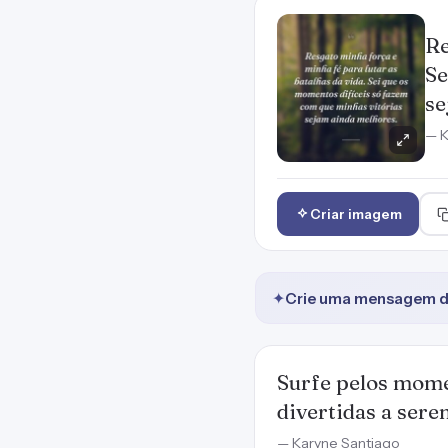
Re
Se
se
— K
Criar imagem
✦
Crie uma mensagem de
Surfe pelos momen
divertidas a ser
— Karyne Santiago