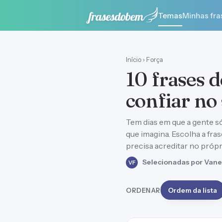
Temas
Minhas fra
Início
›
Força
10 frases d
confiar no
Tem dias em que a gente s
que imagina. Escolha a fr
precisa acreditar no próp
Selecionadas por Vane
VF
ORDENAR
Ordem da lista