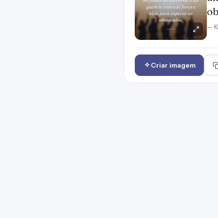
ob
— K
Criar imagem