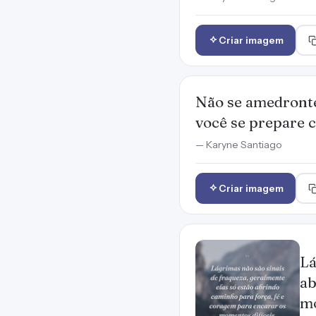
Criar imagem
Não se amedronte
você se prepare c
— Karyne Santiago
Criar imagem
Lá
ab
mo