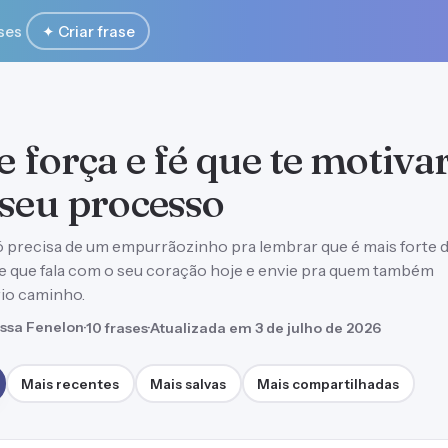
ses
✦ Criar frase
e força e fé que te motiva
 seu processo
ó precisa de um empurrãozinho pra lembrar que é mais forte 
ase que fala com o seu coração hoje e envie pra quem também
rio caminho.
ssa Fenelon
·
10 frases
·
Atualizada em 3 de julho de 2026
Mais recentes
Mais salvas
Mais compartilhadas