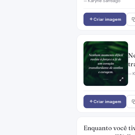
— Karyne Santiago
Criar imagem
Ne
tr
— K
Criar imagem
Enquanto você tiv