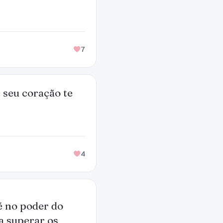
7
 seu coração te
4
é no poder do
a superar os